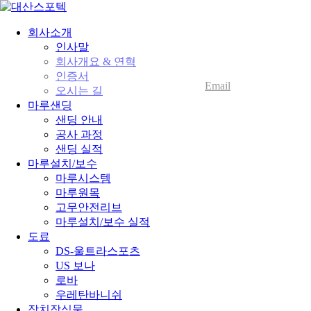
회사소개
인사말
회사개요 & 연혁
인증서
Email
오시는 길
마루샌딩
Scroll Top
블로그
전화
Address
Instagram
샌딩 안내
공사 과정
샌딩 실적
마루설치/보수
마루시스템
마루원목
고무안전리브
마루설치/보수 실적
도료
DS-울트라스포츠
US 보나
로바
우레탄바니쉬
장치장식물